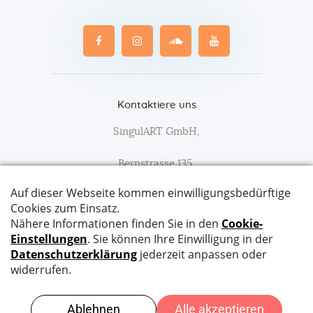
Kontaktiere uns
SingulART GmbH,
Bernstrasse 135,
3627 Heimberg
Tel:
079 652 90 47
Email:
info@singulart.ch
JETZT BUCHEN
SingulART © 2026. All Rights Reserved. Website
Compiaz Design