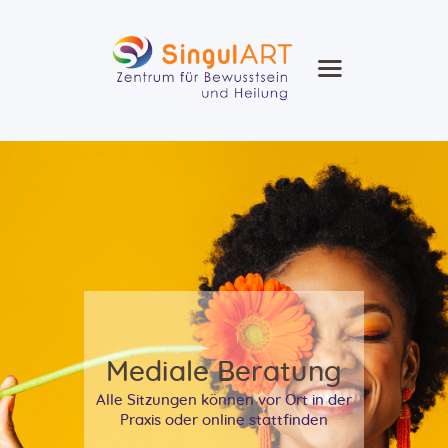
SingullART
Ausbildung Seminare Zirkel
Heilung Beratung
Heilmethoden
Agenda
Blog
Kontakt
Shop
Mediale Beratung
Alle Sitzungen können vor Ort in der
Praxis oder online stattfinden