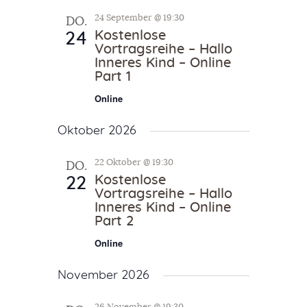
t
a
24 September @ 19:30
a
DO.
u
n
Kostenlose
24
m
n
s
Vortragsreihe – Hallo
w
t
Inneres Kind – Online
s
ä
Part 1
a
t
h
l
Online
a
l
t
e
l
Oktober 2026
u
n
n
t
.
22 Oktober @ 19:30
DO.
g
u
Kostenlose
22
A
Vortragsreihe – Hallo
n
n
Inneres Kind – Online
g
Part 2
s
i
e
Online
c
n
h
November 2026
S
t
u