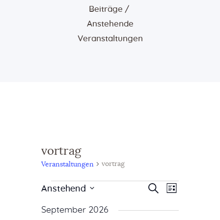
Beiträge
Anstehende
Veranstaltungen
vortrag
vortrag
Veranstaltungen
V
V
Suche
Anstehend
Liste
e
D
e
September 2026
a
r
r