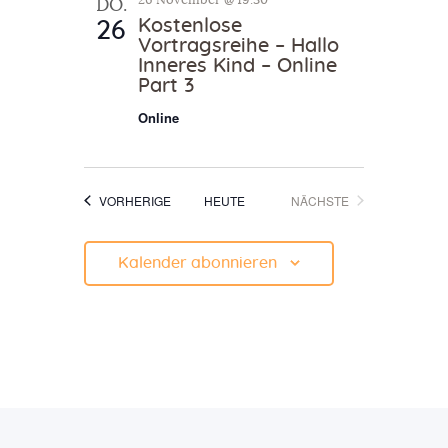
26 November @ 19:30
e
DO.
Kostenlose
26
c
n
Vortragsreihe – Hallo
-
h
Inneres Kind – Online
N
Part 3
e
a
Online
u
v
n
i
g
d
VERANSTALTUNGEN
VERANSTALTUN
VORHERIGE
HEUTE
NÄCHSTE
a
A
t
n
i
Kalender abonnieren
s
o
n
i
c
h
t
e