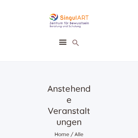
SingullART
Ausbildung Seminare Zirkel
Heilung Beratung
Heilmethoden
Agenda
Anstehend
Blog
e
Kontakt
Shop
Veranstalt
ungen
Home
Alle