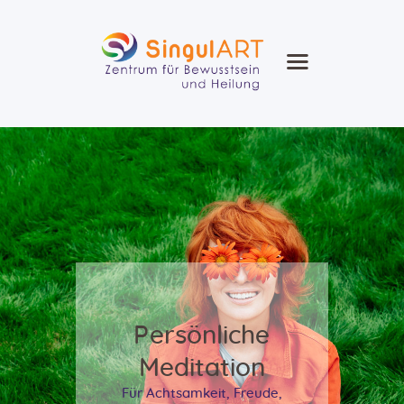
SingullART
Ausbildung Seminare Zirkel
Heilung Beratung
Heilmethoden
Agenda
Blog
Kontakt
Shop
Persönliche
Meditation
Für Achtsamkeit, Freude,