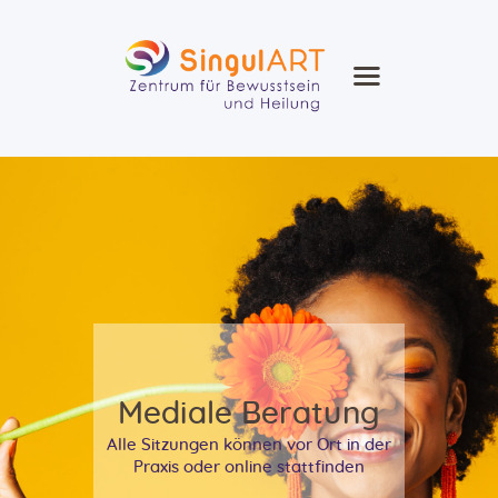
SingullART
Ausbildung Seminare Zirkel
Heilung Beratung
Heilmethoden
Agenda
Blog
Kontakt
Shop
Mediale Beratung
Alle Sitzungen können vor Ort in der
Praxis oder online stattfinden