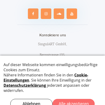
Kontaktiere uns
SingulART GmbH,
Bernstrasse 135,
3627 Heimberg
Tel:
079 652 90 47
Email:
info@singulart.ch
JETZT BUCHEN
SingulART © 2026. All Rights Reserved. Website
Compiaz Design