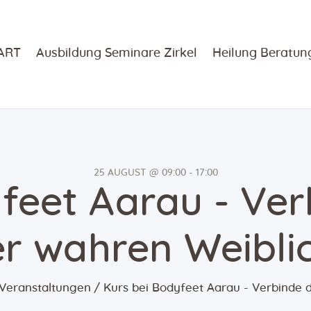
SingullART
Ausbildung
lART
Ausbildung Seminare Zirkel
Heilung Beratun
Seminare
Zirkel
Heilung
25 AUGUST @ 09:00 - 17:00
feet Aarau - Ver
Beratung
er wahren Weiblic
Heilmethode
n
Veranstaltungen
Kurs bei Bodyfeet Aarau - Verbinde di