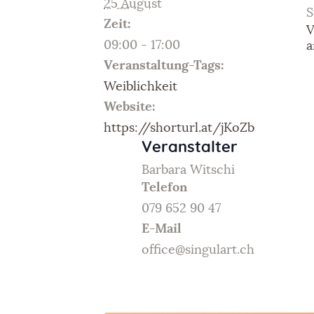
25 August
S
Zeit:
V
09:00 - 17:00
a
Veranstaltung-Tags:
Weiblichkeit
Website:
https://shorturl.at/jKoZb
Veranstalter
Barbara Witschi
Telefon
079 652 90 47
E-Mail
office@singulart.ch