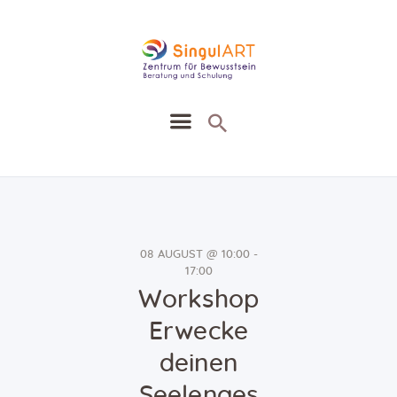
SingullART
Ausbildung Seminare Zirkel
Heilung Beratung
Heilmethoden
Agenda
08 AUGUST @ 10:00 -
Blog
17:00
Kontakt
Workshop
Shop
Erwecke
deinen
Seelenges