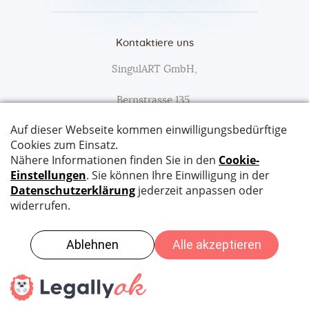
Kontaktiere uns
SingulART GmbH,
Bernstrasse 135,
3627 Heimberg
Tel:
079 652 90 47
Email:
info@singulart.ch
SingulART © 2026. All Rights Reserved. Website
Compiaz Design
|
Datenschutz
|
Impressum
|
AGB
|
Kontakt