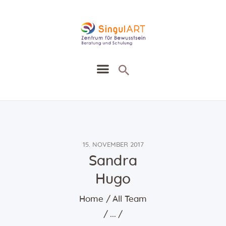
SingullART
Ausbildung Seminare Zirkel
Heilung Beratung
Heilmethoden
Agenda
15. NOVEMBER 2017
Blog
Sandra
Kontakt
Hugo
Shop
Home
All Team
...