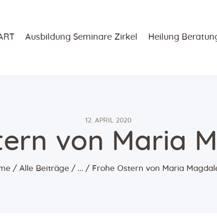
SingullART
Ausbildung
lART
Ausbildung Seminare Zirkel
Heilung Beratun
Seminare
Zirkel
Heilung
12. APRIL 2020
tern von Maria 
Beratung
me
Alle Beiträge
...
Frohe Ostern von Maria Magdal
Heilmethode
n