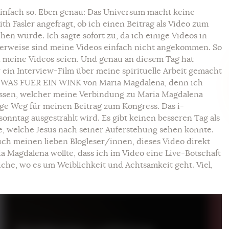
t einfach so. Eben genau: Das Universum macht keine
th Fasler angefragt, ob ich einen Beitrag als Video zum
ürde. Ich sagte sofort zu, da ich einige Videos in
erweise sind meine Videos einfach nicht angekommen. So
 meine Videos seien. Und genau an diesem Tag hat
 ein Interview-Film über meine spirituelle Arbeit gemacht
t. WAS FUER EIN WINK von Maria Magdalena, denn ich
assen, welcher meine Verbindung zu Maria Magdalena
htige Weg für meinen Beitrag zum Kongress. Das i-
onntag ausgestrahlt wird. Es gibt keinen besseren Tag als
e, welche Jesus nach seiner Auferstehung sehen konnte.
euch meinen lieben Blogleser/innen, dieses Video direkt
 Magdalena wollte, dass ich im Video eine Live-Botschaft
iche, wo es um Weiblichkeit und Achtsamkeit geht. Viel,