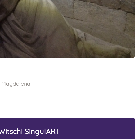
 Magdalena
itschi SingulART