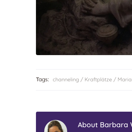
Tags:
channeling
/
Kraftplätze
/
Maria
About Barbara W