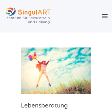
SingullART
Ausbildung Seminare Zirkel
Heilung Beratung
Heilmethoden
Agenda
Blog
Kontakt
Shop
Lebensberatung