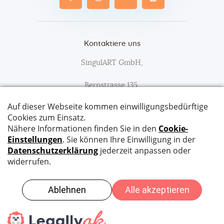
Kontaktiere uns
SingulART GmbH,
Bernstrasse 135,
3627 Heimberg
Tel:
079 652 90 47
Email:
info@singulart.ch
SingulART © 2026. All Rights Reserved. Website
Compiaz Design
|
Datenschutz
|
Impressum
|
AGB
|
Kontakt