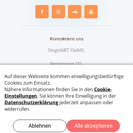
Kontaktiere uns
SingulART GmbH,
Bernstrasse 135,
3627 Heimberg
Tel:
079 652 90 47
Email:
info@singulart.ch
SingulART © 2026. All Rights Reserved. Website
Compiaz Design
|
Datenschutz
|
Impressum
|
AGB
|
Kontakt