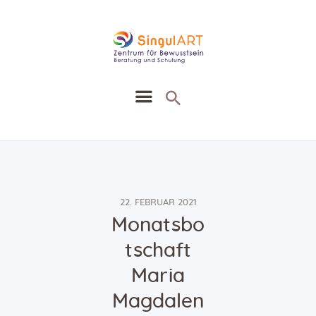
SingullART
Ausbildung Seminare Zirkel
Heilung Beratung
Heilmethoden
Agenda
22. FEBRUAR 2021
Blog
Monatsbo
Kontakt
tschaft
Shop
Maria
Magdalen