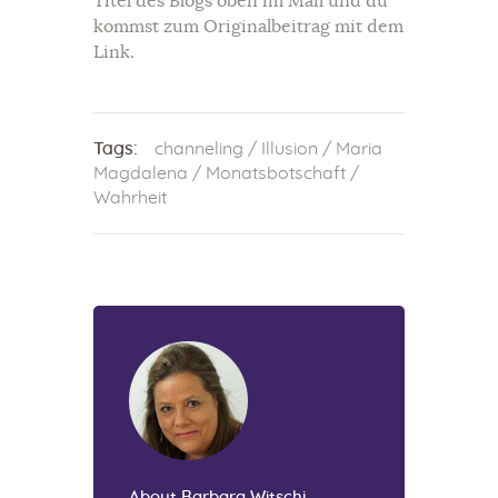
Titel des Blogs oben im Mail und du
kommst zum Originalbeitrag mit dem
Link.
Tags:
channeling
/
Illusion
/
Maria
Magdalena
/
Monatsbotschaft
/
Wahrheit
About Barbara Witschi