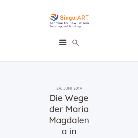
SingullART
Ausbildung Seminare Zirkel
Heilung Beratung
Heilmethoden
Agenda
24. JUNI 2014
Blog
Die Wege
Kontakt
der Maria
Shop
Magdalen
a in